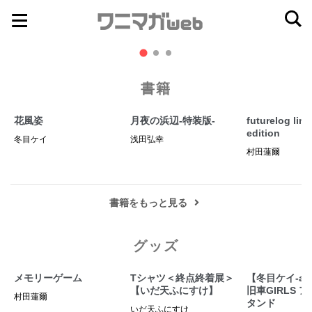
ナ
コ
ビ
ン
ゲ
テ
ー
ン
書籍
シ
ツ
ョ
へ
花風姿
月夜の浜辺-特装版-
futurelog limi
edition
ン
ス
冬目ケイ
浅田弘幸
村田蓮爾
へ
キ
ス
ッ
キ
プ
書籍をもっと見る
ッ
プ
グッズ
メモリーゲーム
Tシャツ＜終点終着展＞
【冬目ケイ-ano
【いだ天ふにすけ】
旧車GIRLS 
村田蓮爾
タンド
いだ天ふにすけ