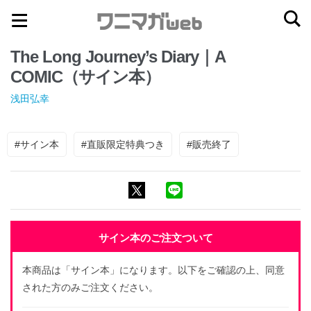
ナ
コ
ビ
ン
The Long Journey’s Diary｜A
ゲ
テ
COMIC（サイン本）
ー
ン
シ
ツ
浅田弘幸
ョ
へ
ン
ス
#サイン本
#直販限定特典つき
#販売終了
へ
キ
ス
ッ
キ
プ
ッ
プ
サイン本のご注文ついて
本商品は「サイン本」になります。以下をご確認の上、同意
された方のみご注文ください。