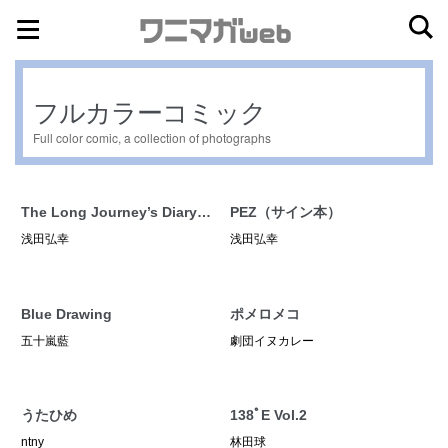
ナ
コ
ビ
ン
ゲ
テ
フルカラーコミック
ー
ン
Full color comic, a collection of photographs
シ
ツ
ョ
へ
ン
ス
The Long Journey’s Diary｜
PEZ（サイン本）
へ
キ
A COMIC（サイン本）
浅田弘幸
浅田弘幸
ス
ッ
キ
プ
ッ
Blue Drawing
ポメロメコ
プ
五十嵐藍
劇団イヌカレー
うたひめ
138ﾟE Vol.2
ntny
林田球