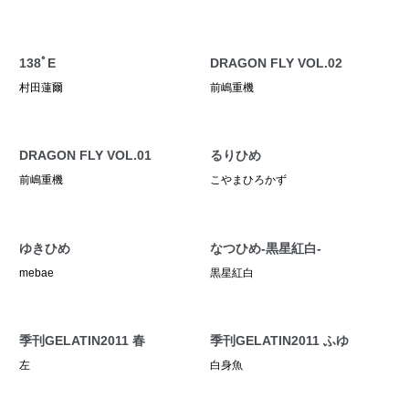
138ﾟE
DRAGON FLY VOL.02
村田蓮爾
前嶋重機
DRAGON FLY VOL.01
るりひめ
前嶋重機
こやまひろかず
ゆきひめ
なつひめ-黒星紅白-
mebae
黒星紅白
季刊GELATIN2011 春
季刊GELATIN2011 ふゆ
左
白身魚