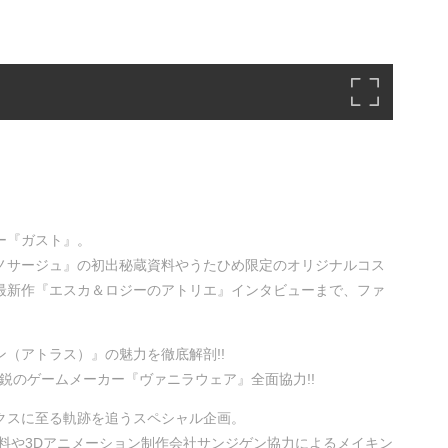
ー『ガスト』。
ノサージュ』の初出秘蔵資料やうたひめ限定のオリジナルコス
は最新作『エスカ＆ロジーのアトリエ』インタビューまで、ファ
（アトラス）』の魅力を徹底解剖!!
気鋭のゲームメーカー『ヴァニラウェア』全面協力!!
クスに至る軌跡を追うスペシャル企画。
料や3Dアニメーション制作会社サンジゲン協力によるメイキン