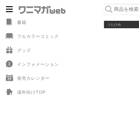
ナ
コ
ビ
ン
書籍
うたひめ
ゲ
テ
フルカラーコミック
ー
ン
シ
ツ
グッズ
ョ
へ
インフォメーション
ン
ス
へ
キ
発売カレンダー
ス
ッ
キ
プ
成年向けTOP
ッ
プ