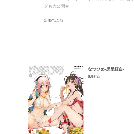
グも大公開★
定価/¥1,572
なつひめ-黒星紅白-
黒星紅白