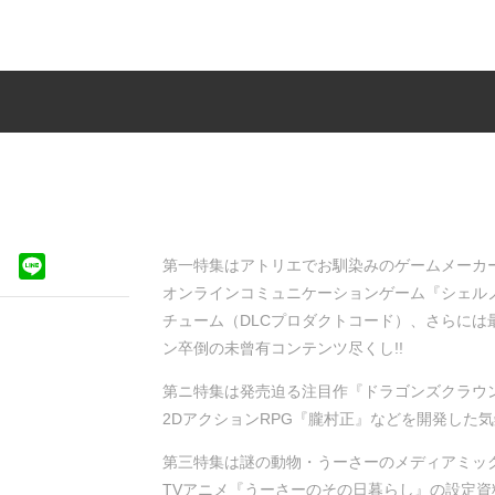
第一特集はアトリエでお馴染みのゲームメーカ
オンラインコミュニケーションゲーム『シェル
チューム（DLCプロダクトコード）、さらに
ン卒倒の未曾有コンテンツ尽くし!!
第ニ特集は発売迫る注目作『ドラゴンズクラウン
2DアクションRPG『朧村正』などを開発した
第三特集は謎の動物・うーさーのメディアミッ
TVアニメ『うーさーのその日暮らし』の設定資