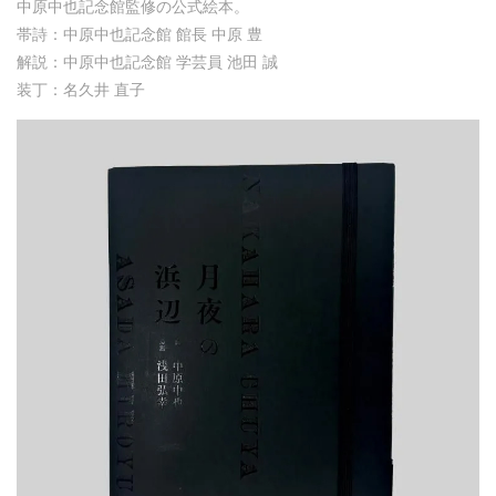
中原中也記念館監修の公式絵本。
帯詩：中原中也記念館 館長 中原 豊
解説：中原中也記念館 学芸員 池田 誠
装丁：名久井 直子