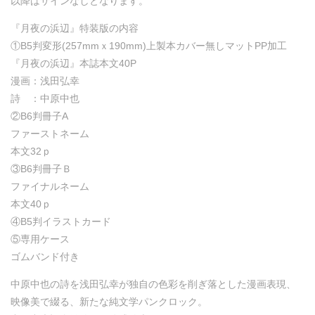
以降はサインなしとなります。
『月夜の浜辺』特装版の内容
①B5判変形(257mmｘ190mm)上製本カバー無しマットPP加工
『月夜の浜辺』本誌本文40P
漫画：浅田弘幸
詩 ：中原中也
②B6判冊子A
ファーストネーム
本文32ｐ
③B6判冊子Ｂ
ファイナルネーム
本文40ｐ
④B5判イラストカード
⑤専用ケース
ゴムバンド付き
中原中也の詩を浅田弘幸が独自の色彩を削ぎ落とした漫画表現、
映像美で綴る、新たな純文学パンクロック。