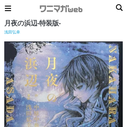
ナ
コ
ビ
ン
月夜の浜辺-特装版-
ゲ
テ
ー
ン
浅田弘幸
シ
ツ
ョ
へ
ン
ス
へ
キ
ス
ッ
キ
プ
ッ
プ