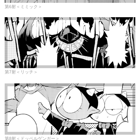
第6射＜ミミック＞
第7射＜リッチ＞
第8射＜ドッペルゲンガー＞