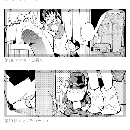
第9射＜大キノコ男＞
第10射＜レプラコーン＞