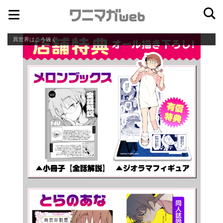
ナ
コ
ビ
ン
異世界はこう抜く
ゲ
テ
ー
ン
シ
ツ
ョ
へ
ン
ス
へ
キ
ス
ッ
キ
プ
ッ
プ