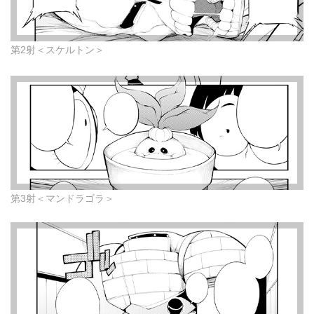
第2射＜スケルトン＞
第3射＜マンドラゴラ＞