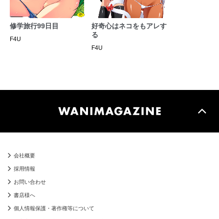
修学旅行99日目
好奇心はネコをもアレす
る
F4U
F4U
ジオラマフィギュア
組み立て前：A5（アクリルパネル）
組み立てサイズ：（約）H155mm×W117mm×D35mm
※当たり（直筆サイン入り）あり
会社概要
採用情報
お問い合わせ
書店様へ
個人情報保護・著作権等について