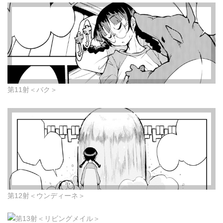
第11射＜バク＞
第12射＜ウンディーネ＞