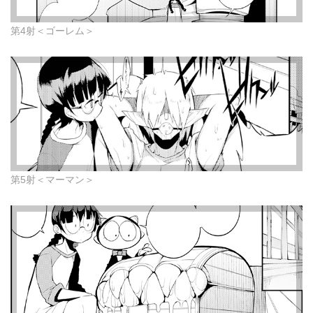
第4射＜ゴーレム＞
第5射＜マーマン＞