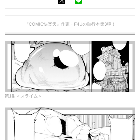
『COMIC快楽天』作家・F4Uの単行本第3弾！
第1射＜スライム＞