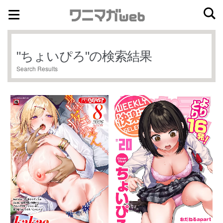
ナ
コ
ビ
ン
ゲ
テ
"
ちょいぴろ
"の検索結果
ー
ン
Search Results
シ
ツ
ョ
へ
ン
ス
へ
キ
ス
ッ
キ
プ
ッ
プ