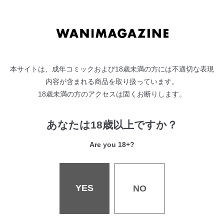
アソコの治療ファンタジーや体操部ハーレムなどなど
やわらかおっぱい盛りだくさんな夢いっぱい号!!
〈表紙作家〉
つかこ
〈収録作品〉
本サイトは、成年コミックおよび18歳未満の方には不適切な表現
ファンタスティック サーガ/つかこ
内容が含まれる商品を取り扱っています。
宇宙の中にお前だけ/もず
18歳未満の方のアクセスは固くお断りします。
隣に住んでるみはるさん/胃ノ中かわず
ゆか運動 after/ちょいぴろ
あなたは18歳以上ですか？
よりどころ/相武ゆえ
Catch My Heart!!/朝寝ケン
Are you 18+?
僕らは佐瀬さんの掌の上/縦縞キタ
えきもれ/ぱてくらー
快感イリュージョン/ねこまたなおみ
YES
NO
もっとコスらせて/山石18
発情 サイドエフェクト/平賀だいだい
つよ☆しす【フルカラー版】/つかこ