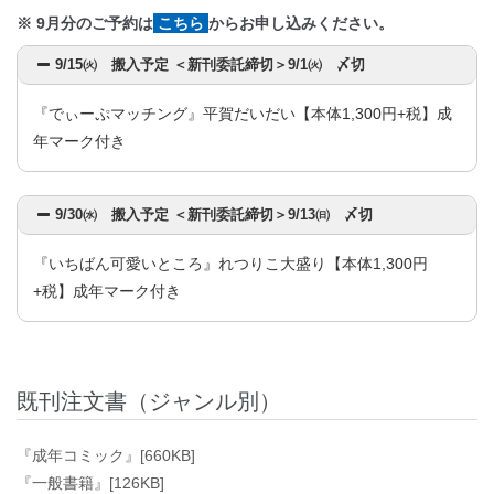
※ 9月分のご予約は
こちら
からお申し込みください。
9/15㈫ 搬入予定 ＜新刊委託締切＞9/1㈫ 〆切
『でぃーぷマッチング』平賀だいだい【本体1,300円+税】成
年マーク付き
9/30㈬ 搬入予定 ＜新刊委託締切＞9/13㈰ 〆切
『いちばん可愛いところ』れつりこ大盛り【本体1,300円
+税】成年マーク付き
既刊注文書（ジャンル別）
『成年コミック』[660KB]
『一般書籍』[126KB]