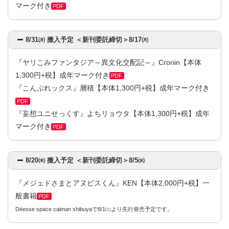
マーク付き
PDF
8/31㈪ 搬入予定 ＜新刊委託締切＞8/17㈪
『ヤリこみファンタジア～異文化交配記～』Croriin【本体
1,300円+税】成年マーク付き
PDF
『こんぷれックス』層積【本体1,300円+税】成年マーク付き
PDF
『妄想ユニせっくす』よちリョウタ【本体1,300円+税】成年
マーク付き
PDF
8/20㈭ 搬入予定 ＜新刊委託締切＞8/5㈬
『メジェドさまとアヌビスくん』KEN【本体2,000円+税】一
般書籍
PDF
Déesse space caiman shibuyaで8/1㈯より先行発売予定です。