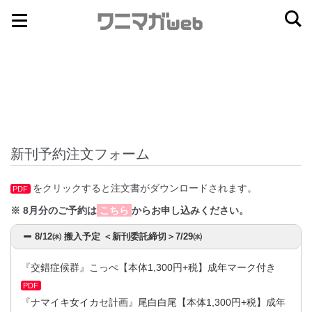
ナ
コ
ビ
ン
ゲ
テ
ー
ン
シ
ツ
ョ
へ
ン
ス
新刊予約注文フォーム
へ
キ
ス
ッ
をクリックすると注文書がダウンロードされます。
PDF
キ
プ
※ 8月分のご予約は
こちら
からお申し込みください。
ッ
プ
8/12㈬ 搬入予定 ＜新刊委託締切＞7/29㈬
『交錯症候群』こっぺ【本体1,300円+税】成年マーク付き
PDF
『ナマイキ女イカセ計画』尾白白尾【本体1,300円+税】成年