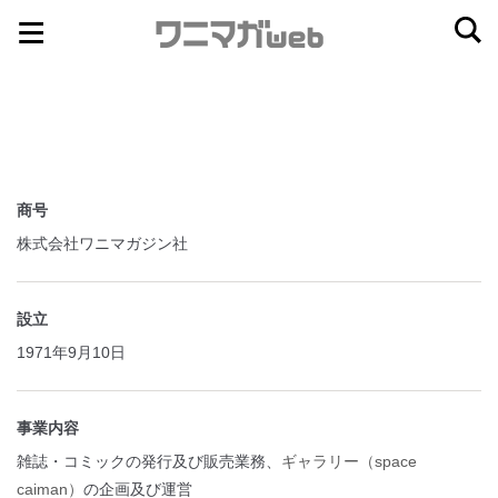
ナ
コ
ビ
ン
ゲ
テ
ー
ン
シ
ツ
ョ
へ
商号
ン
ス
株式会社ワニマガジン社
へ
キ
ス
ッ
キ
プ
設立
ッ
1971年9月10日
プ
事業内容
雑誌・コミックの発行及び販売業務、
ギャラリー（space
caiman）
の企画及び運営