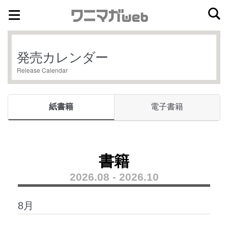
ナ
コ
ビ
ン
ゲ
テ
発売カレンダー
ー
ン
Release Calendar
シ
ツ
ョ
へ
ン
ス
紙書籍
電子書籍
へ
キ
ス
ッ
キ
プ
ッ
書籍
プ
2026.08 - 2026.10
8月