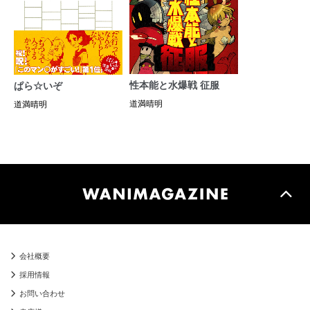
性本能と水爆戦 征服
ぱら☆いぞ
道満晴明
道満晴明
会社概要
採用情報
お問い合わせ