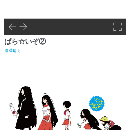
ぱら☆いぞ②
道満晴明