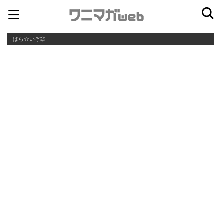
ナ
コ
ビ
ン
ぱら☆いぞ②
ゲ
テ
ー
ン
シ
ツ
ョ
へ
ン
ス
へ
キ
ス
ッ
キ
プ
ッ
プ