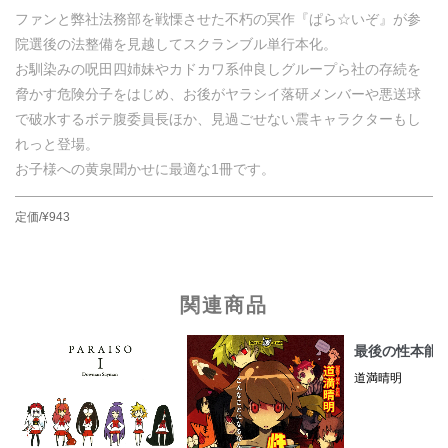
ファンと弊社法務部を戦慄させた不朽の冥作『ぱら☆いぞ』が参
院選後の法整備を見越してスクランブル単行本化。
お馴染みの呪田四姉妹やカドカワ系仲良しグループら社の存続を
脅かす危険分子をはじめ、お後がヤラシイ落研メンバーや悪送球
で破水するボテ腹委員長ほか、見過ごせない震キャラクターもし
れっと登場。
お子様への黄泉聞かせに最適な1冊です。
定価/¥943
関連商品
最後の性本能
道満晴明