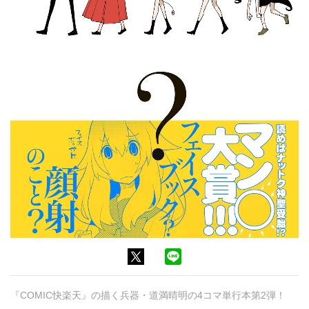
『COMIC快楽天』の描く兵器・道満晴明の4コマ単行本第2弾！