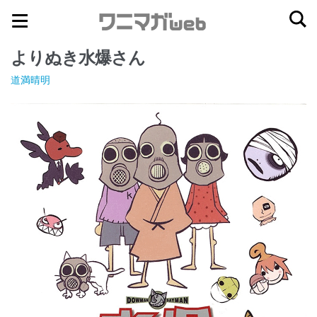
ナ
コ
ビ
ン
よりぬき水爆さん
ゲ
テ
ー
ン
道満晴明
シ
ツ
ョ
へ
ン
ス
へ
キ
ス
ッ
キ
プ
ッ
プ