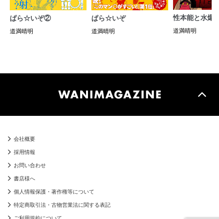
性本能と水爆戦
ぱら☆いぞ②
ぱら☆いぞ
道満晴明
道満晴明
道満晴明
会社概要
採用情報
お問い合わせ
書店様へ
個人情報保護・著作権等について
特定商取引法・古物営業法に関する表記
ご利用規約について