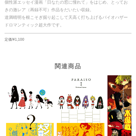
個性派エッセイ漫画「日なたの窓に憧れて」をはじめ、とってお
きの激レア（再録不可）作品をだいたい収録。
道満晴明を根こそぎ掘り起こして天高く打ち上げるバイオハザー
ドロマンティック超大作です。
定価/¥1,100
関連商品