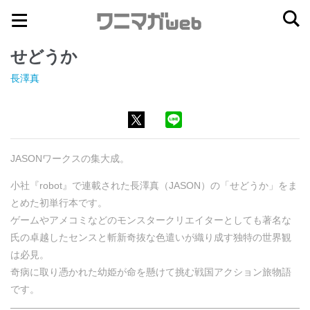
ナ
コ
ビ
ン
せどうか
ゲ
テ
ー
ン
長澤真
シ
ツ
ョ
へ
ン
ス
へ
キ
JASONワークスの集大成。
ス
ッ
小社『robot』で連載された長澤真（JASON）の「せどうか」をま
キ
プ
とめた初単行本です。
ッ
ゲームやアメコミなどのモンスタークリエイターとしても著名な
プ
氏の卓越したセンスと斬新奇抜な色遣いが織り成す独特の世界観
は必見。
奇病に取り憑かれた幼姫が命を懸けて挑む戦国アクション旅物語
です。