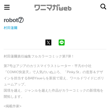
ナ
コ
ビ
ン
robot⑦
ゲ
テ
ー
ン
村田蓮爾
シ
ツ
ョ
へ
ン
ス
へ
キ
村田蓮爾責任編集フルカラーコミック第7弾！
ス
ッ
第7号はアジアのカリスマイラストレーター・平凡や小社
キ
プ
『COMIC快楽天』で人気のいぬぶろ、「Pinky.St」の造形＆デザ
ッ
インを担当するBABYsueらを新規で迎え、ワールドワイドにボリ
プ
ュームアップ。
国境を越え、ジャンルを越えた作品がカラーコミックの新境地を
開拓します。
<掲載作家>