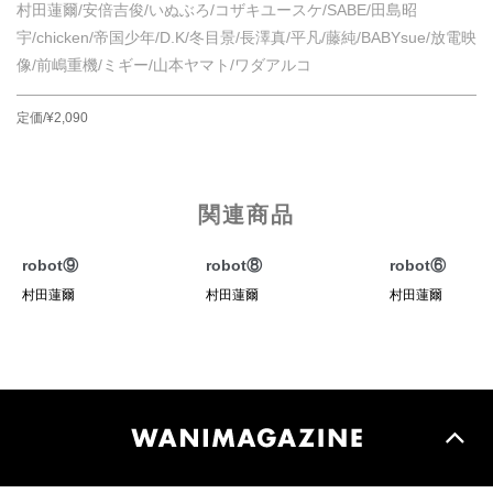
村田蓮爾/安倍吉俊/いぬぶろ/コザキユースケ/SABE/田島昭
宇/chicken/帝国少年/D.K/冬目景/長澤真/平凡/藤純/BABYsue/放電映
像/前嶋重機/ミギー/山本ヤマト/ワダアルコ
定価/¥2,090
関連商品
robot⑨
robot⑧
robot⑥
村田蓮爾
村田蓮爾
村田蓮爾