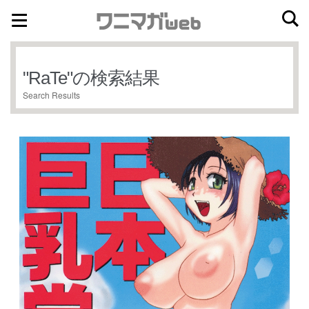
ナ
コ
ビ
ン
ゲ
テ
"
RaTe
"の検索結果
ー
ン
Search Results
シ
ツ
ョ
へ
ン
ス
へ
キ
ス
ッ
キ
プ
ッ
プ