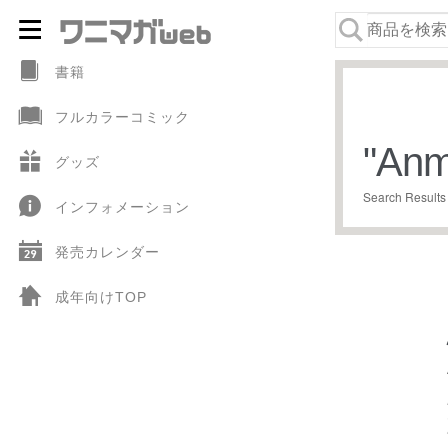
ナ
コ
ビ
ン
書籍
ゲ
テ
フルカラーコミック
ー
ン
"
Anm
シ
ツ
グッズ
ョ
へ
Search Results
インフォメーション
ン
ス
へ
キ
発売カレンダー
ス
ッ
キ
プ
成年向けTOP
ッ
プ