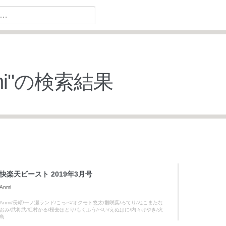
i
"の検索結果
快楽天ビースト 2019年3月号
Anmi
Anmi/長頼/一ノ瀬ランド/こっぺ/オクモト悠太/雛咲葉/ろてり/ねこまたな
おみ/武将武/紅村かる/桜去ほとり/もくふう/ぺい/えぬはに/内々けやき/火
鳥