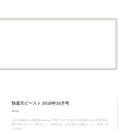
快楽天ビースト 2018年10月号
Anmi
Anmi/物緒から/雛咲葉/kakao/平間ひろかず/柴七世/長頼/Cuvie/武将武/白
鷺六羽/rca/ペテン師/もくふう/桜去ほとり/紅村かる/亀吉いちこ/冬風つば
さ/火鳥