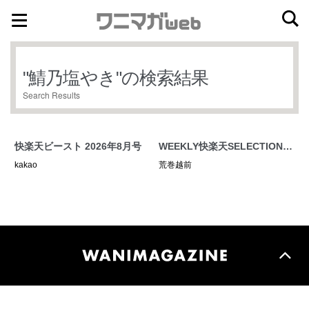
ナ
コ
ビ
ン
ゲ
テ
"
鯖乃塩やき
"の検索結果
ー
ン
Search Results
シ
ツ
ョ
へ
ン
ス
快楽天ビースト 2026年8月号
WEEKLY快楽天SELECTION #
へ
キ
17
kakao
荒巻越前
ス
ッ
キ
プ
ッ
プ