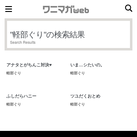
ナ
コ
ビ
ン
ゲ
テ
"
軽部ぐり
"の検索結果
ー
ン
Search Results
シ
ツ
ョ
へ
ン
ス
アナタとがちんこ対決♥
いま…シたいの。
へ
キ
軽部ぐり
軽部ぐり
ス
ッ
キ
プ
ッ
ふしだらハニー
ツユだくおとめ
プ
軽部ぐり
軽部ぐり