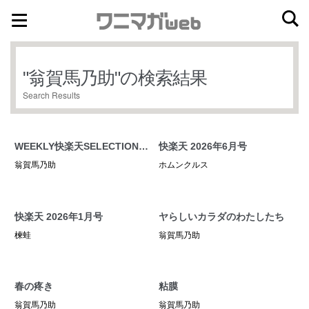
ナ
コ
ビ
ン
ゲ
テ
"
翁賀馬乃助
"の検索結果
ー
ン
Search Results
シ
ツ
ョ
へ
ン
ス
WEEKLY快楽天SELECTION #
快楽天 2026年6月号
へ
キ
21
翁賀馬乃助
ホムンクルス
ス
ッ
キ
プ
ッ
快楽天 2026年1月号
ヤらしいカラダのわたしたち
プ
楝蛙
翁賀馬乃助
春の疼き
粘膜
翁賀馬乃助
翁賀馬乃助