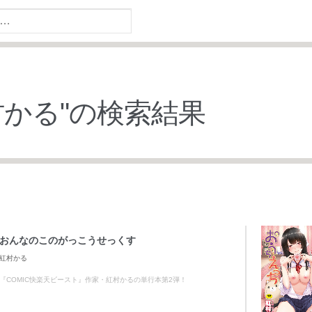
村かる
"の検索結果
おんなのこのがっこうせっくす
紅村かる
『COMIC快楽天ビースト』作家・紅村かるの単行本第2弾！