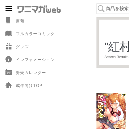
ナ
コ
ビ
ン
書籍
ゲ
テ
フルカラーコミック
ー
ン
"
紅
シ
ツ
グッズ
ョ
へ
Search Results
インフォメーション
ン
ス
へ
キ
発売カレンダー
ス
ッ
キ
プ
成年向けTOP
ッ
プ