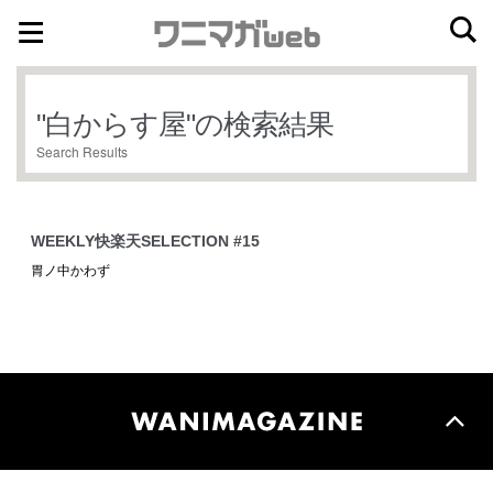
ナ
コ
ビ
ン
ゲ
テ
"
白からす屋
"の検索結果
ー
ン
Search Results
シ
ツ
ョ
へ
ン
ス
WEEKLY快楽天SELECTION #15
へ
キ
胃ノ中かわず
ス
ッ
キ
プ
ッ
プ