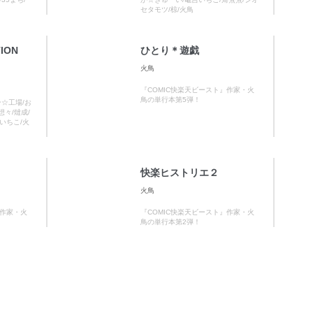
セタモツ/椋/火鳥
ION
ひとり＊遊戯
火鳥
『COMIC快楽天ビースト』作家・火
鳥の単行本第5弾！
ン☆工場/お
想々/燵成/
いちこ/火
快楽ヒストリエ２
火鳥
』作家・火
『COMIC快楽天ビースト』作家・火
鳥の単行本第2弾！