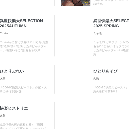
椋/火鳥
異世快楽天SELECTION
異世快楽天SELECT
2025AUTUMN
2025 SPRING
Croriin
ミャモ
Croriin/かに村えびお/チロ田ろち/角煮
ミャモ/スガネフリーン/パ
煮/猪豚/想々/燵成/しあのぴか☆ぎゅ
もち/35まち/シオセタモツ/
ーい/亀吉いちこ/椋/おもち/火鳥
しあのぴか☆ぎゅーい/亀吉
鳥
ひとりぷれい
ひとりあそび
火鳥
火鳥
『COMIC快楽天ビースト』作家・火
『COMIC快楽天ビースト
鳥の単行本第4弾！
鳥の単行本第3弾！
快楽ヒストリエ
火鳥
織田信長の死の真相を暴く「戦国
編」やペルシア軍を食い止めたスパ