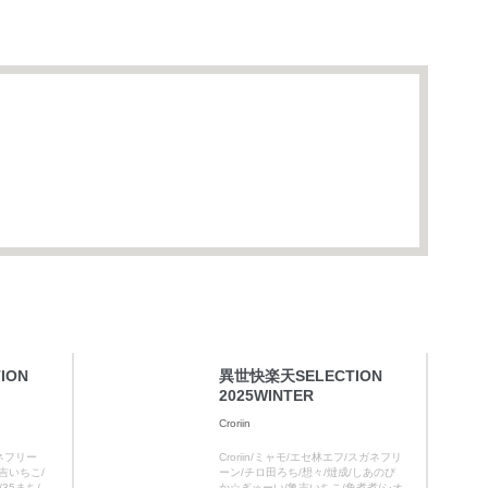
ION
異世快楽天SELECTION
2025WINTER
Croriin
ガネフリー
Croriin/ミャモ/エセ林エフ/スガネフリ
吉いちこ/
ーン/チロ田ろち/想々/燵成/しあのぴ
35まち/
か☆ぎゅーい/亀吉いちこ/角煮煮/シオ