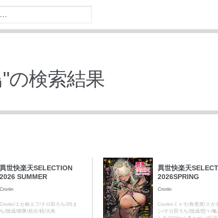
鳥
"の検索結果
異世快楽天SELECTION
異世快楽天SELECT
2026 SUMMER
2026SPRING
Croriin
Croriin
Croriin/エセ林エフ/チロ田ろち/35ま
Croriin/ミャモ/角煮煮/ス
ち/燵成/猪豚/拾次/椋/火鳥
ン/チロ田ろち/燵成/想々/亀
しあのぴか☆ぎゅーい/紅涙/