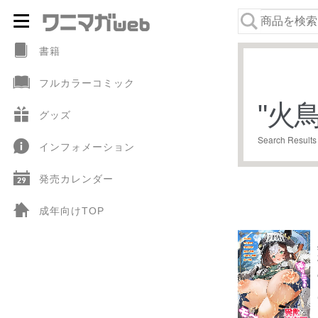
ナ
コ
ビ
ン
書籍
ゲ
テ
フルカラーコミック
ー
ン
"
火
シ
ツ
グッズ
ョ
へ
Search Results
インフォメーション
ン
ス
へ
キ
発売カレンダー
ス
ッ
キ
プ
成年向けTOP
ッ
プ