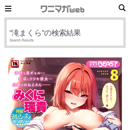
ナ
コ
ビ
ン
ゲ
テ
"
滝まくら
"の検索結果
ー
ン
Search Results
シ
ツ
ョ
へ
ン
ス
へ
キ
ス
ッ
キ
プ
ッ
プ