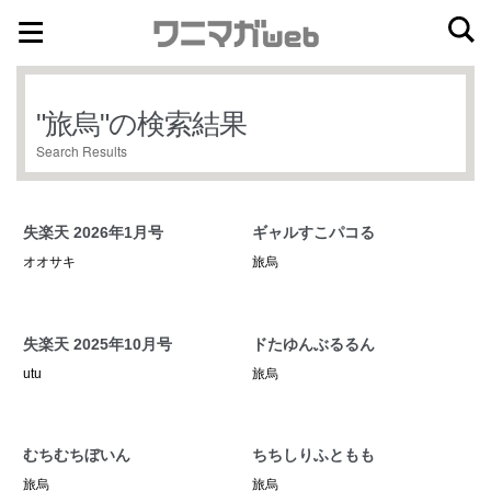
ナ
コ
ビ
ン
ゲ
テ
"
旅烏
"の検索結果
ー
ン
Search Results
シ
ツ
ョ
へ
ン
ス
失楽天 2026年1月号
ギャルすこパコる
へ
キ
オオサキ
旅烏
ス
ッ
キ
プ
ッ
失楽天 2025年10月号
ドたゆんぶるるん
プ
utu
旅烏
むちむちぼいん
ちちしりふともも
旅烏
旅烏