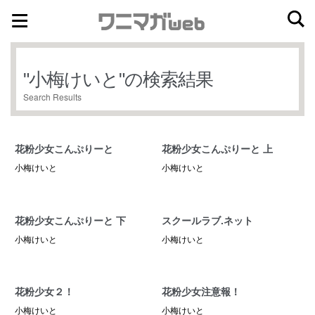
ナ
コ
ビ
ン
ゲ
テ
"
小梅けいと
"の検索結果
ー
ン
Search Results
シ
ツ
ョ
へ
ン
ス
花粉少女こんぷりーと
花粉少女こんぷりーと 上
へ
キ
小梅けいと
小梅けいと
ス
ッ
キ
プ
ッ
花粉少女こんぷりーと 下
スクールラブ.ネット
プ
小梅けいと
小梅けいと
花粉少女２！
花粉少女注意報！
小梅けいと
小梅けいと