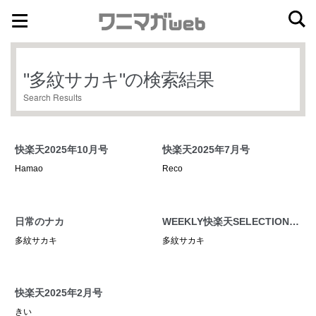
ナ
コ
ビ
ン
ゲ
テ
"
多紋サカキ
"の検索結果
ー
ン
Search Results
シ
ツ
ョ
へ
ン
ス
快楽天2025年10月号
快楽天2025年7月号
へ
キ
Hamao
Reco
ス
ッ
キ
プ
ッ
日常のナカ
WEEKLY快楽天SELECTION #
16
プ
多紋サカキ
多紋サカキ
快楽天2025年2月号
きい