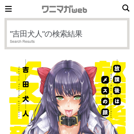
ナ
コ
ビ
ン
ゲ
テ
"
吉田犬人
"の検索結果
ー
ン
Search Results
シ
ツ
ョ
へ
ン
ス
へ
キ
ス
ッ
キ
プ
ッ
プ