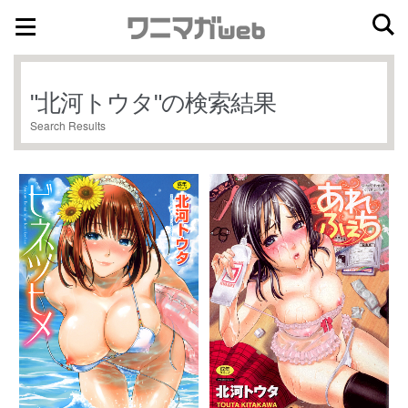
ナ
コ
ビ
ン
ゲ
テ
"
北河トウタ
"の検索結果
ー
ン
Search Results
シ
ツ
ョ
へ
ン
ス
へ
キ
ス
ッ
キ
プ
ッ
プ