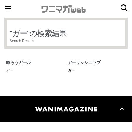
ナ
コ
ビ
ン
ゲ
テ
"
ガー
"の検索結果
ー
ン
Search Results
シ
ツ
ョ
へ
ン
ス
喰らうガール
ガーリッシュラブ
へ
キ
ガー
ガー
ス
ッ
キ
プ
ッ
プ