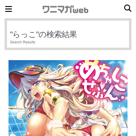
ナ
コ
ビ
ン
ゲ
テ
"
らっこ
"の検索結果
ー
ン
Search Results
シ
ツ
ョ
へ
ン
ス
へ
キ
ス
ッ
キ
プ
ッ
プ