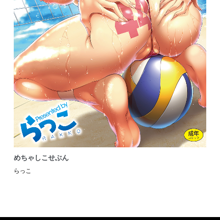
めちゃしこせぶん
らっこ