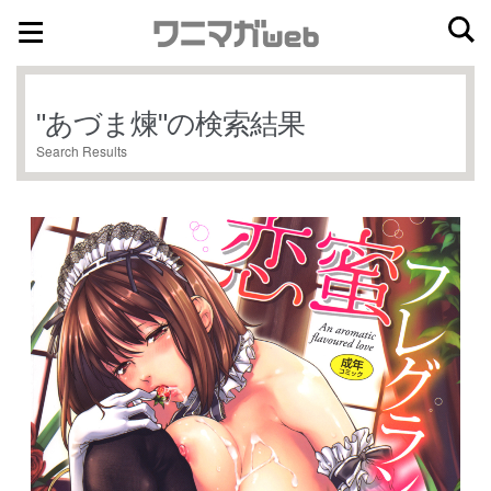
ナ
コ
ビ
ン
ゲ
テ
"
あづま煉
"の検索結果
ー
ン
Search Results
シ
ツ
ョ
へ
ン
ス
へ
キ
ス
ッ
キ
プ
ッ
プ