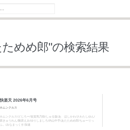
たためめ郎
"の検索結果
快楽天 2026年6月号
ホムンクルス
ホムンクルス/どじろー/翁賀馬乃助/しゅる版/あゝほしかわ/さわたしゆん/
原きゅうれん/雛原えみ/ゆりしましろ/内山中手/あたためめ郎/ちゅーりっ
ふ。/みなまっくす/加速