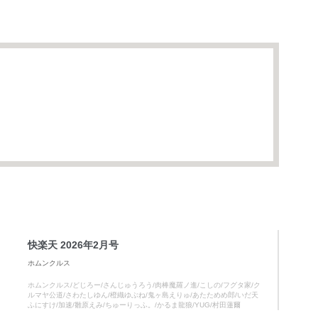
快楽天 2026年2月号
ホムンクルス
ホムンクルス/どじろー/さんじゅうろう/肉棒魔羅ノ進/こしの/フグタ家/ク
ルマヤ公道/さわたしゆん/橙織ゆぶね/鬼ヶ島えりゅ/あたためめ郎/いだ天
ふにすけ/加速/雛原えみ/ちゅーりっふ。/かるま龍狼/YUG/村田蓮爾