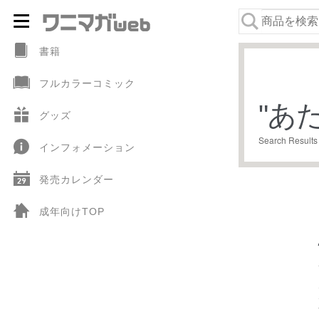
ナ
コ
ビ
ン
書籍
ゲ
テ
フルカラーコミック
ー
ン
"
あ
シ
ツ
グッズ
ョ
へ
Search Results
インフォメーション
ン
ス
へ
キ
発売カレンダー
ス
ッ
キ
プ
成年向けTOP
ッ
プ