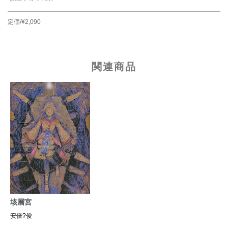
定価/¥2,090
関連商品
垓層宮
安倍?俊