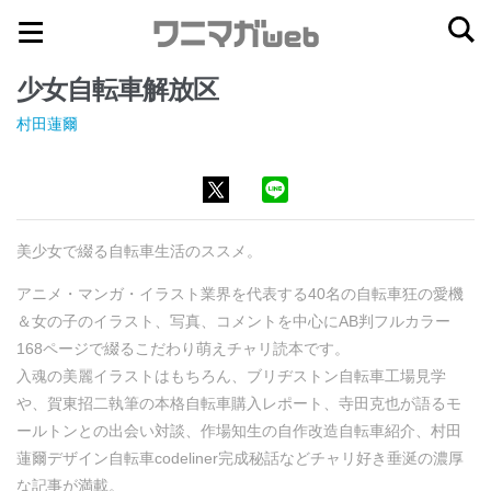
ナ
コ
ビ
ン
少女自転車解放区
ゲ
テ
ー
ン
村田蓮爾
シ
ツ
ョ
へ
ン
ス
へ
キ
美少女で綴る自転車生活のススメ。
ス
ッ
アニメ・マンガ・イラスト業界を代表する40名の自転車狂の愛機
キ
プ
＆女の子のイラスト、写真、コメントを中心にAB判フルカラー
ッ
168ページで綴るこだわり萌えチャリ読本です。
プ
入魂の美麗イラストはもちろん、ブリヂストン自転車工場見学
や、賀東招二執筆の本格自転車購入レポート、寺田克也が語るモ
ールトンとの出会い対談、作場知生の自作改造自転車紹介、村田
蓮爾デザイン自転車codeliner完成秘話などチャリ好き垂涎の濃厚
な記事が満載。