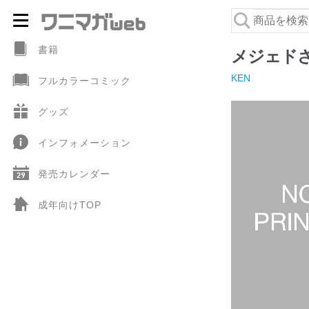
ナ
コ
ビ
ン
書籍
メジェド
ゲ
テ
KEN
フルカラーコミック
ー
ン
シ
ツ
グッズ
ョ
へ
インフォメーション
ン
ス
へ
キ
発売カレンダー
ス
ッ
キ
プ
成年向けTOP
ッ
プ