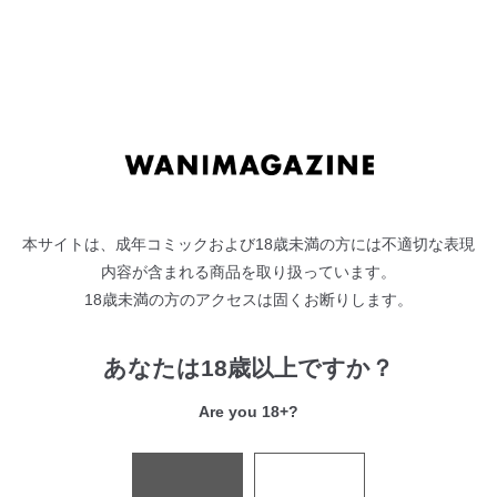
本サイトは、成年コミックおよび18歳未満の方には不適切な表現
※「ワニマガジンストア」「Komifloストア」「BOOTH」で
内容が含まれる商品を取り扱っています。
決済の種類が違います。お好きなお支払い方法を選んでくだ
18歳未満の方のアクセスは固くお断りします。
さい。
同じ商品、同時期の発送となります。
あなたは18歳以上ですか？
Komifloストアで買う
Are you 18+?
6/20正午からご利用にいただけます
ワニマガジンストアで買う