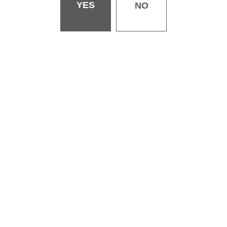
YES
NO
BOOTHで買う
定価
10,000円（税込み）
受注期間
2026年6月20日（土）正午 〜 2026年7月
31日（金）正午
発送時期
2026年8月下旬より順次発送予定
※他の商品との合わせ買いはできません。
交換について
欠陥と認められない軽微なキズ、汚れについ
ては交換できない場合があります。
備考
予約上限数に達し次第、販売終了となりま
す。