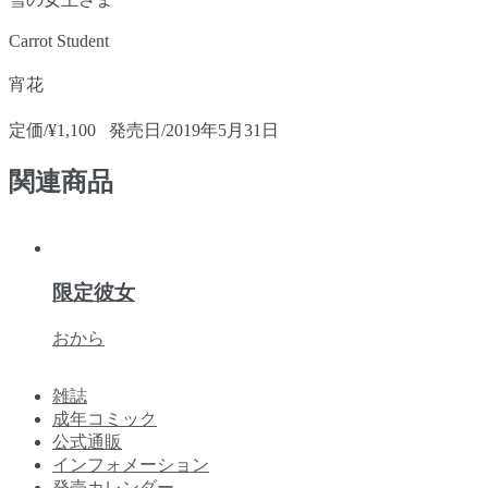
Carrot Student
宵花
定価/¥1,100 発売日/2019年5月31日
関連商品
限定彼女
おから
雑誌
成年コミック
公式通販
インフォメーション
発売カレンダー