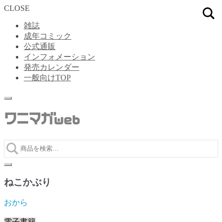
CLOSE
雑誌
成年コミック
公式通販
インフォメーション
発売カレンダー
一般向けTOP
ナ
コ
ビ
ン
ゲ
テ
ー
ン
シ
ツ
ョ
へ
ン
ス
へ
キ
ス
ッ
ねこかぶり
キ
プ
ッ
おから
プ
電子書籍