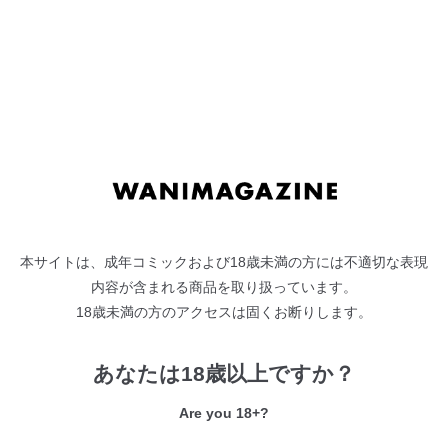
れぐでく
/ ガー / にこびぃ /
長頼
/
Pennel
/ もものユーカ
/ 樹八ウロ /
白鷺六羽
/ タコヤキロック /
火鳥
アヤマチコマチ／kakao
らんにんぐハイ!!／平間ひろかず
つよ☆しす／つかこ
本サイトは、成年コミックおよび18歳未満の方には不適切な表現
内容が含まれる商品を取り扱っています。
18歳未満の方のアクセスは固くお断りします。
かわあそび／武将武
最新刊
あなたは18歳以上ですか？
メイドごっこ／れぐでく
Are you 18+?