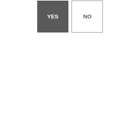
バッドメイド／ガー
YES
NO
恋して女将／にこびぃ
ついん☆インベーダー／白鷺六羽
初単行本
続編
クイーンビー学園！#4 青姦ハプニング編／山芋とろろ
カンナとカリン／長頼
連載