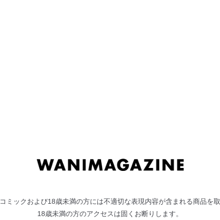
ト 2019年6月号
掲載作家
ぴょん吉
/
もず
/
きづかかずき
/
夏桜
/
ろろ /
安部マナブ
/ 羽月ユウト / ぺい / 白
My Dear…／ぴょん吉
カノジョ
フルカラー
コミックおよび18歳未満の方には不適切な表現内容が含まれる商品を
18歳未満の方のアクセスは固くお断りします。
姉のカレ