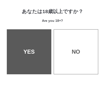
おねえさまの虜～Step up
最新刊
Step sister～／夏桜
あなたは18歳以上ですか？
Are you 18+?
再会の夜に～ずっと一緒～
美肉ビス
最新刊
／もくふう
初登場
連載
YES
NO
華乱忍法帖～かすみ～
／加山紀章
Heart Switch／山芋とろ
ろ
定価/¥488 発売日/2019年5月14日