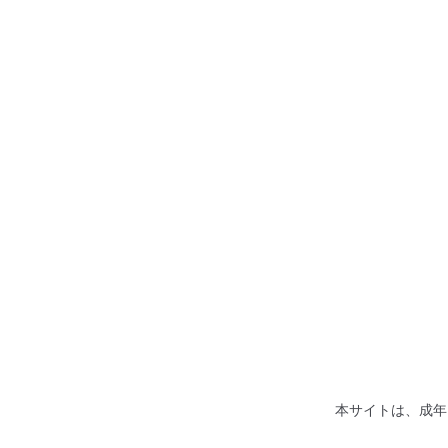
ナ
コ
ビ
ン
雑誌
快楽天ビース
ゲ
テ
成年コミック
ー
ン
ぴょん吉
シ
ツ
公式通販
ョ
へ
インフォメーション
ン
ス
へ
キ
発売カレンダー
ス
ッ
キ
プ
一般向けTOP
ッ
プ
本サイトは、成年