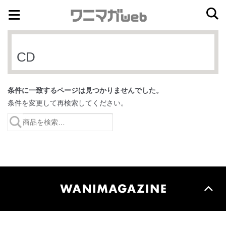
ナ
コ
ビ
ン
ゲ
テ
CD
ー
ン
シ
ツ
ョ
へ
条件に一致するページは見つかりませんでした。
ン
ス
条件を変更して再検索してください。
へ
キ
ス
ッ
キ
プ
ッ
プ