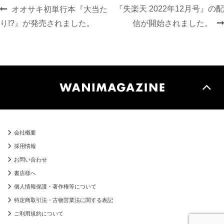
投
前
次
『失楽天 2022年12月号』の配
オオサキ初単行本『大当た
稿
の
の
り!?』が発売されました。
信が開始されました。
ナ
投
投
ビ
稿:
稿:
ゲ
ー
シ
ョ
ン
会社概要
採用情報
お問い合わせ
書店様へ
個人情報保護・著作権等について
特定商取引法・古物営業法に関する表記
ご利用規約について