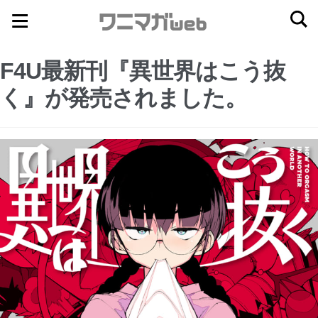
ナ
コ
ビ
ン
ゲ
テ
F4U最新刊『異世界はこう抜
ー
ン
く』が発売されました。
シ
ツ
ョ
へ
ン
ス
へ
キ
ス
ッ
キ
プ
ッ
プ