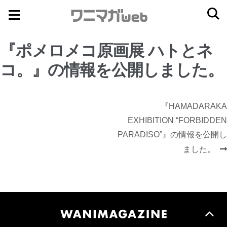
ナ
コ
ビ
ン
ゲ
テ
『ポメロメコ原画展 ハトとネ
ー
ン
コ。』の情報を公開しました。
シ
ツ
ョ
へ
ン
ス
投
次
『HAMADARAKA
へ
キ
稿
の
EXHIBITION “FORBIDDEN
ス
ッ
ナ
投
PARADISO”』の情報を公開し
ビ
キ
プ
稿:
ました。
ゲ
ッ
ー
プ
シ
ョ
ン