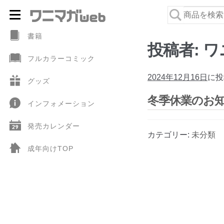
ナ
コ
ビ
ン
書籍
投稿者:
ワ
ゲ
テ
フルカラーコミック
ー
ン
シ
ツ
2024年12月16日
に投
グッズ
ョ
へ
冬季休業のお
インフォメーション
ン
ス
へ
キ
発売カレンダー
ス
ッ
カテゴリー:
未分類
キ
プ
成年向けTOP
ッ
プ