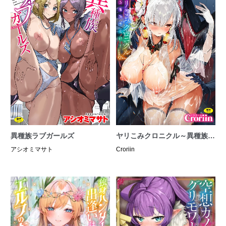
異種族ラブガールズ
ヤリこみクロニクル～異種族性
交記～
アシオミマサト
Croriin