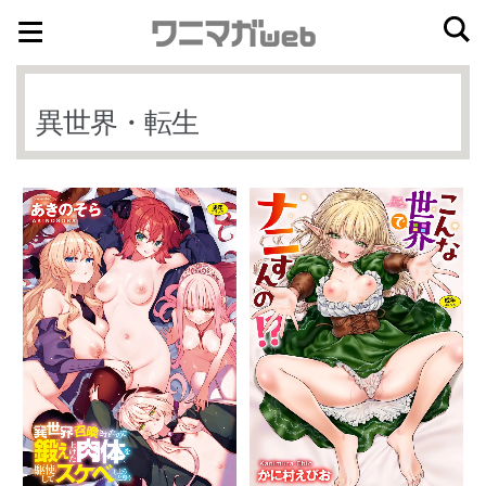
ナ
コ
ビ
ン
ゲ
テ
異世界・転生
ー
ン
シ
ツ
ョ
へ
ン
ス
へ
キ
ス
ッ
キ
プ
ッ
プ