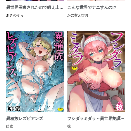
異世界召喚されたので鍛え上げ
こんな世界でナニすんの!?
た肉体を駆使してスケベしよう
あきのそら
かに村えびお
と思う
異種族レズビアンズ
フシダラミダラ～異世界艶譚～
姶蜜
椋