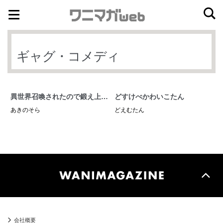
ナ
コ
ビ
ン
ゲ
テ
ギャグ・コメディ
ー
ン
シ
ツ
ョ
へ
異世界召喚されたので鍛え上げ
どすけべかわいこたん
ン
ス
た肉体を駆使してスケベしよう
あきのそら
どえむたん
へ
キ
と思う
ス
ッ
キ
プ
ッ
プ
会社概要