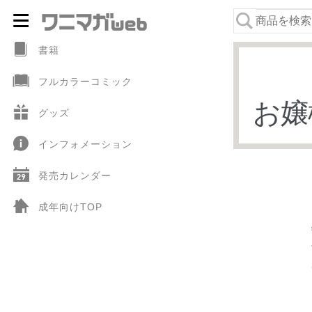
ナ
コ
ビ
ン
書籍
ゲ
テ
フルカラーコミック
ー
ン
お嬢
シ
ツ
グッズ
ョ
へ
インフォメーション
ン
ス
へ
キ
発売カレンダー
ス
ッ
キ
プ
成年向けTOP
ッ
プ