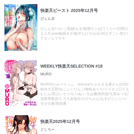
快楽天ビースト 2025年12月号
ぴょん吉
ぴょん吉/つかこ/長頼/もず/朝寝ケン/ぱてくらー/日野ひ
もと/Cuvie/縦縞キタ/藍沢ちひろ/山石18/どすこい杏仁/
アカノムラサキ
WEEKLY快楽天SELECTION #18
MURO
MURO/ちゅーりっふ。/microa/ちゃかまる屋さん/U2D/
純水大五郎/ねこふぐだんご/御魚ありち/イズタニC/どえ
むたん/窓口いそぐ/ちりぬ いろは/数珠田楽/七原みつる/
深夜帯散歩/とろろ岩塩/わかひちゃん/なすびニンジャ/
すがる春/英知通
快楽天2025年12月号
どじろー