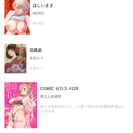
ほしいまま
MURO
MURO
花風姿
冬目ケイ
冬目ケイ
COMIC ゼロス #129
胃之上奇嘉郎
胃之上奇嘉郎/れつりこ大盛り/尾白白尾/蘭田夢/楠まじ
り/河中島