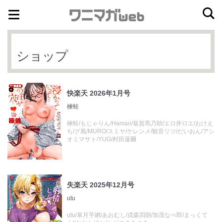
ナ
コ
ビ
ン
ゲ
テ
ショップ
ー
ン
シ
ツ
ョ
へ
快楽天 2026年1月号
ン
ス
楝蛙
へ
キ
楝蛙/もじゃりん/Hamao/翁賀馬乃助/エロ井ロエ/おけえ
ス
ッ
ち/グ風/MURO/スミヤ/ケレンメ/観音リツ/だいおん/アシ
キ
プ
オミマサト/YUG/村田蓮爾
ッ
プ
失楽天 2025年12月号
utu
utu/皐月芋網/あおむし/戌森四朗/加茂なべ郎/まっくて