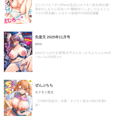
どじろー/えーすけ/Reco/玉ぼん/オクモト悠太/南文夏/
薄めのしおりん/日吉ハナ/層積/ゆりしましろ/よちリョ
ウタ/小野未練/シャモナベ/昼寝/YUG/村田蓮爾
失楽天 2025年11月号
orico
orico/どらのやま/変熊/太平さんせっと/もんちゃんrev3/
バルバル2号/田スケ
ぜんぶちち
オクモト悠太
『COMIC快楽天』作家・オクモト悠太の単行本第9
弾！