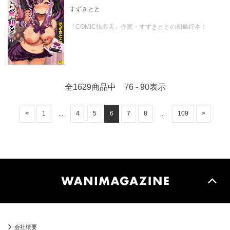
すずきとと
『COMIC快楽天』作家・すずきととの初単行本！
全1629商品中 76 - 90表示
<
1
...
4
5
6
7
8
...
109
>
会社概要