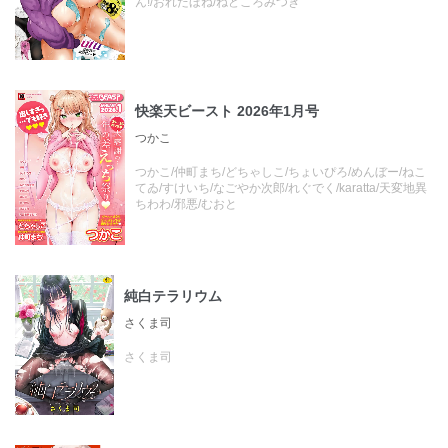
ん!/おれたほね/ねどころみつき
快楽天ビースト 2026年1月号
つかこ
つかこ/仲町まち/どちゃしこ/ちょいぴろ/めんぼー/ねこ
てゐ/すけいち/なごやか次郎/れぐでく/karatta/天変地異
ちわわ/邪悪/むおと
純白テラリウム
さくま司
さくま司