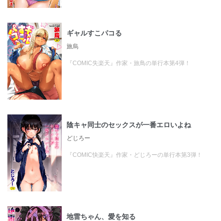
ギャルすこパコる
旅烏
『COMIC失楽天』作家・旅鳥の単行本第4弾！
陰キャ同士のセックスが一番エロいよね
どじろー
『COMIC快楽天』作家・どじろーの単行本第3弾！
地雷ちゃん、愛を知る