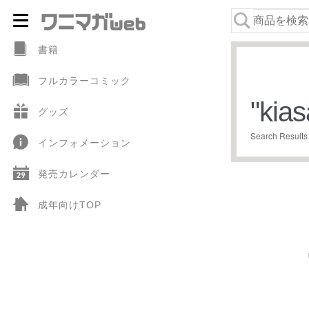
ナ
コ
ビ
ン
書籍
ゲ
テ
フルカラーコミック
ー
ン
"
kias
シ
ツ
グッズ
ョ
へ
Search Results
インフォメーション
ン
ス
へ
キ
発売カレンダー
ス
ッ
キ
プ
成年向けTOP
ッ
プ