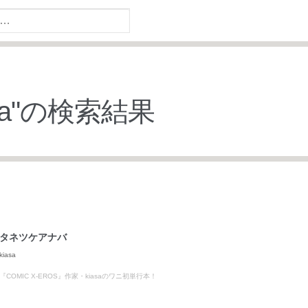
a
"の検索結果
タネツケアナバ
kiasa
『COMIC X-EROS』作家・kiasaのワニ初単行本！