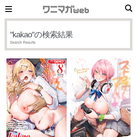
ナ
コ
ビ
ン
ゲ
テ
"
kakao
"の検索結果
ー
ン
Search Results
シ
ツ
ョ
へ
ン
ス
へ
キ
ス
ッ
キ
プ
ッ
プ