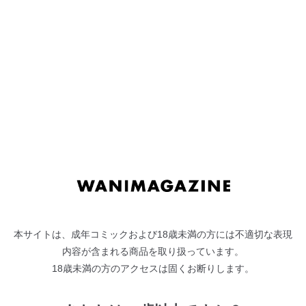
ナ
コ
ビ
ン
ゲ
テ
"
萩原雄太郎
"の検索結果
ー
ン
Search Results
シ
ツ
ョ
へ
ン
ス
乳炎
へ
キ
萩原雄太郎
ス
ッ
キ
プ
ッ
プ
本サイトは、成年コミックおよび18歳未満の方には不適切な表現
内容が含まれる商品を取り扱っています。
18歳未満の方のアクセスは固くお断りします。