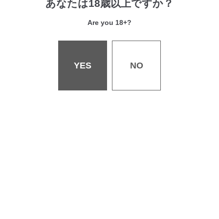
あなたは18歳以上ですか？
会社概要
Are you 18+?
採用情報
お問い合わせ
書店様へ
YES
NO
個人情報保護・著作権等について
特定商取引法・古物営業法に関する表記
ご利用規約について
©WANIMAGAZINE Co.,Ltd. All rights reserved.